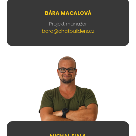
BÁRA MACALOVÁ
Projekt manažer
bara@chatbuilders.cz
MICHAL FIALA