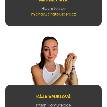
Hlavní tvůrce
michal@chatbuilders.cz
KÁJA VRUBLOVÁ
Interní komunikace